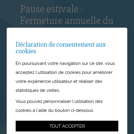
Pause estivale -
Fermeture annuelle du
27 juillet au 14 août
2026
Déclaration de consentement aux
cookies
Nos bureaux seront fermés du 27
En poursuivant votre navigation sur ce site, vous
juillet au 14 août 2026 inclus.
acceptez l'utilisation de cookies pour améliorer
Nous nous réjouissons de
votre expérience utilisateur et réaliser des
répondre à vos demandes dès le
statistiques de visites.
17 août et vous souhaitons un bel
été.
Vous pouvez personnaliser l'utilisation des
cookies à l'aide du bouton ci-dessous.
TOUT ACCEPTER