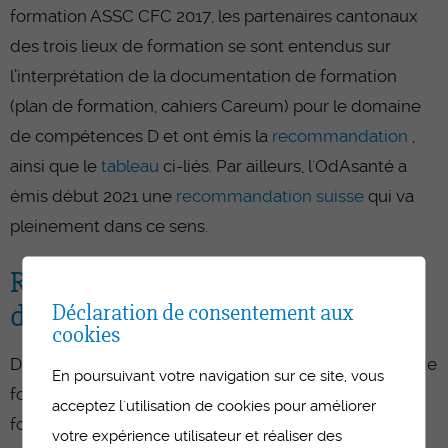
formation ASSC CFC 2017, les partenaires cantonaux
des trois lieux de formation se sont entendus sur
l’interprétation de la documentation de formation
(plan de formation, cahiers Careum) pour le domaine
de compétences D et ont émis la
recommandation
,
ainsi que le
tableau
ci-liés. Par ailleurs, l'OdAsanté a
émis début 2021 une
recommandation suisse
qui va
pleinement dans ce sens.
Recommandation Journaux
Déclaration de consentement aux
d'apprentissage ASSC
cookies
Dans le cadre de la mise en œuvre de l’ordonnance de
En poursuivant votre navigation sur ce site, vous
formation d’ASSC CFC 2017, les personnes en
acceptez l'utilisation de cookies pour améliorer
formation acquièrent des compétences dans le
votre expérience utilisateur et réaliser des