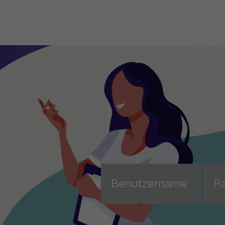
Berufliche Grundbildungen
Le
Be
Le
FaGe - Fachfrau/-mann
Gesundheit EFZ
Leh
Weiterbildung FaGe (AFDASSC)
AGS - Assistent-in Gesundheit und
Ler
Soziales EBA
ans
übe
FaBe - Fachfrau/-mann
Betreuung EFZ
Beg
MPA - Medizinische-r
Wei