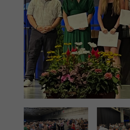
Soziales EBA
FaBe - Fachfrau/-mann
Betreuung EFZ
MPA - Medizinische-r
Praxisassistent-in EFZ
MPT -
Medizinprodukttechnolog
EFZ
Ausbildung auf Terti
FRESEdE - Kindererzieher
(nur Französisch)