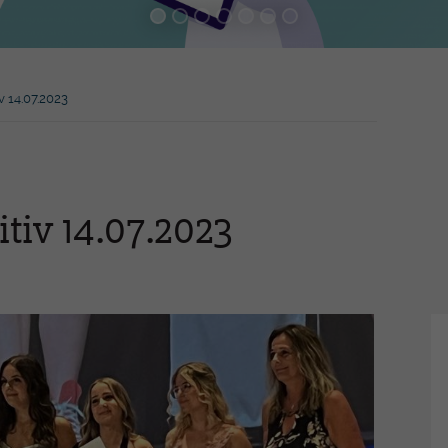
Praxisassistent-in EFZ
Inn
MPT -
Emp
Medizinprodukttechnologe/-In
EFZ
FaG
v 14.07.2023
Ber
Höh
zer
-Pierre
Wei
itiv 14.07.2023
hren
Mediathek
Ev
Jahresberichte
Gen
Presseartikel
Akt
heit und