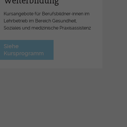
Weiterbildung
férence OrTra
ritiv Lehrabschluss
Kursangebote für Berufsbildner-innen im
Lehrbetrieb im Bereich Gesundheit,
ormationsveranstaltungen für
Soziales und medizinische Praxisassistenz
ufsbildner-Innen ESSG/OrTra
derung der Arbeitsplätze
Siehe
etzung der Pflegeinitiative
Kursprogramm