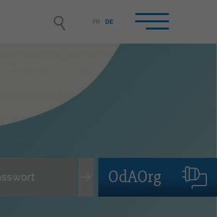
FR
DE
hrbetriebe /
rufsbildner-innen im
hrbetrieb
rbetrieb werden
nende auswählen und
tellen, Lehrvertrag
OdAOrg
rwachen
leitung der lernenden Person
terbildung der Berufsbildner-