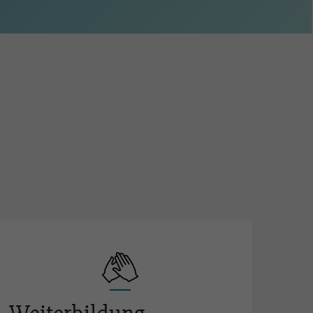
en in Lehrbetrieben (BB)
fehlungen
e-Erfahrungsgruppe für
ufsbildner-innen
ere Ausbildung und
tifizierte Weiterbildungen
terbildung FaGe (AFDASSC)
ents / Berufsförderung
eralversammlung
ivität für die Berufsförderung