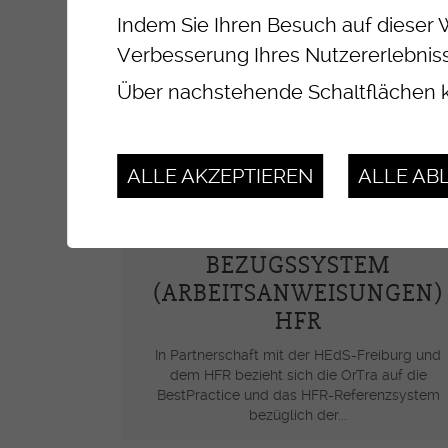
Indem Sie Ihren Besuch auf dieser 
Verbesserung Ihres Nutzererlebniss
Über nachstehende Schaltflächen k
ALLE AKZEPTIEREN
ALLE AB
BEZUGSSYSTEM
(ARBEITSANWEISUNGEN)
HFR
In Partnerschaft mit der HEdS-Freiburg und
dem HFR bezieht sich die OrTra auf die
BestPractice und das HFR-Referenzsystem
bezüglich der...