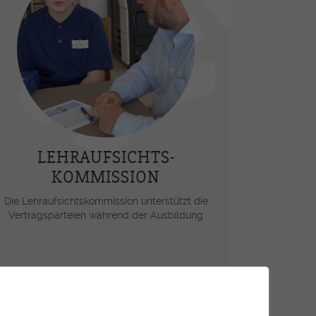
LEHRAUFSICHTS-
KOMMISSION
Die Lehraufsichtskommission unterstützt die
Vertragsparteien während der Ausbildung