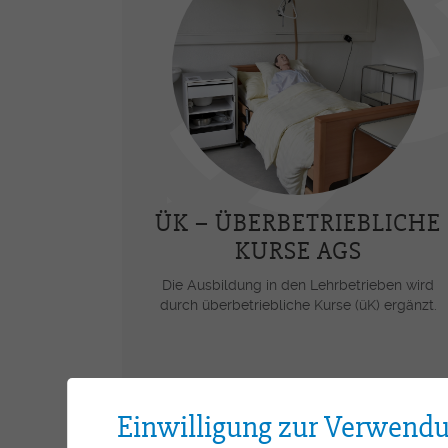
ÜK – ÜBERBETRIEBLICHE
KURSE AGS
Die Ausbildung in den Lehrbetrieben wird
durch überbetriebliche Kurse (üK) ergänzt.
Einwilligung zur Verwend