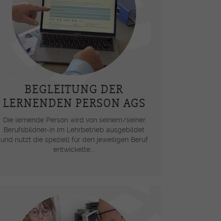
férence OrTra
ritiv Lehrabschluss
ormationsveranstaltungen für
ufsbildner-Innen ESSG/OrTra
derung der Arbeitsplätze
BEGLEITUNG DER
etzung der Pflegeinitiative
LERNENDEN PERSON AGS
Die lernende Person wird von seinem/seiner
Berufsbildner-in im Lehrbetrieb ausgebildet
und nutzt die speziell für den jeweiligen Beruf
entwickelte...