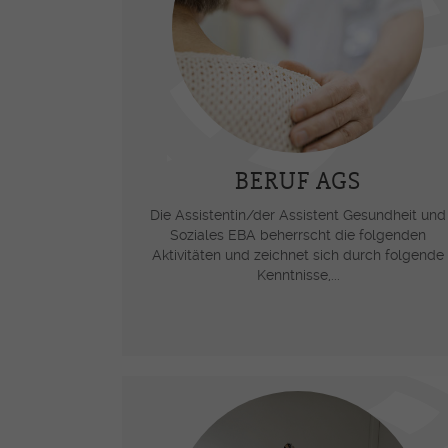
Soziales EBA
FaBe - Fachfrau/-mann
Betreuung EFZ
MPA - Medizinische-r
Praxisassistent-in EFZ
MPT -
BERUF AGS
Medizinprodukttechnolog
EFZ
Die Assistentin/der Assistent Gesundheit und
Soziales EBA beherrscht die folgenden
Aktivitäten und zeichnet sich durch folgende
Ausbildung auf Terti
Kenntnisse,...
FRESEdE - Kindererzieher
(nur Französisch)