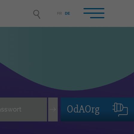
FR
DE
hrbetriebe /
rufsbildner-innen im
hrbetrieb
rbetrieb werden
nende auswählen und
tellen, Lehrvertrag
OdAOrg
rwachen
leitung der lernenden Person
terbildung der Berufsbildner-