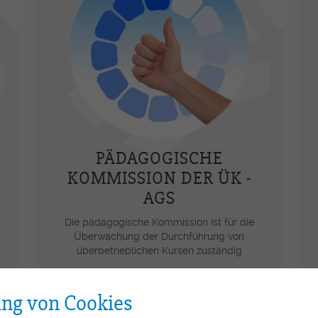
PÄDAGOGISCHE
KOMMISSION DER ÜK -
AGS
Die pädagogische Kommission ist für die
Überwachung der Durchführung von
überbetrieblichen Kursen zuständig
ung von Cookies