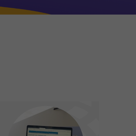
en in Lehrbetrieben (BB)
fehlungen
e-Erfahrungsgruppe für
ufsbildner-innen
ere Ausbildung und
tifizierte Weiterbildungen
terbildung FaGe (AFDASSC)
ents / Berufsförderung
eralversammlung
ivität für die Berufsförderung