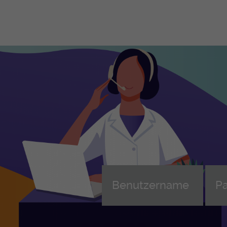
Berufliche Grundbildungen
Le
Be
Le
FaGe - Fachfrau/-mann
Gesundheit EFZ
Leh
Weiterbildung FaGe (AFDASSC)
AGS - Assistent-in Gesundheit
Ler
und Soziales EBA
ans
übe
FaBe - Fachfrau/-mann
Betreuung EFZ
Beg
MPA - Medizinische-r
Wei