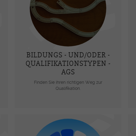
Fotos - Videos
Con
Flash-Info INFRI
Ape
Links
Inf
Ber
För
BILDUNGS - UND/ODER -
e/-In
Ums
QUALIFIKATIONSTYPEN -
AGS
ärstufe
Finden Sie ihren richtigen Weg zur
Qualifikation.
-in HF