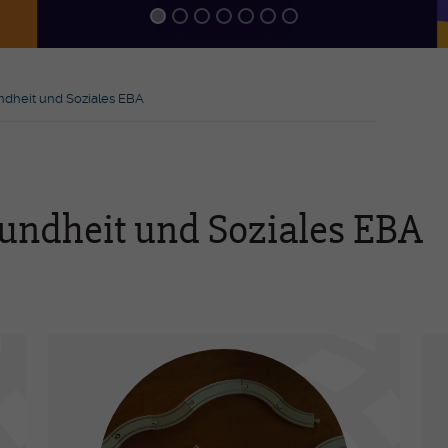
Praxisassistent-in EFZ
Inn
MPT -
Emp
Medizinprodukttechnologe/-In
EFZ
FaG
ndheit und Soziales EBA
Ber
Höh
zer
-Pierre
Wei
sundheit und Soziales EBA
hren
Mediathek
Ev
Jahresberichte
Gen
Presseartikel
Akt
heit und