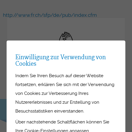
http://www.fr.ch/sfp/de/pub/index.cfm
Weiterbildung
Einwilligung zur Verwendung von
Cookies
Kursangebote für Berufsbildner-innen im
Indem Sie Ihren Besuch auf dieser Website
Lehrbetrieb im Bereich Gesundheit, Soziales
fortsetzen, erklären Sie sich mit der Verwendung
und medizinische Praxisassistenz
von Cookies zur Verbesserung Ihres
Nutzererlebnisses und zur Erstellung von
Siehe
Besuchsstatistiken einverstanden.
Kursprogramm
Über nachstehende Schaltflächen können Sie
Ihre Cookie-Einstellungen anpassen.