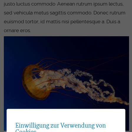
justo luctus commodo. Aenean rutrum ipsum lectus,
sed vehicula metus sagittis commodo. Donec rutrum
euismod tortor, id mattis nisi pellentesque a. Duis a
ornare eros.
Einwilligung zur Verwendung von
Cookies