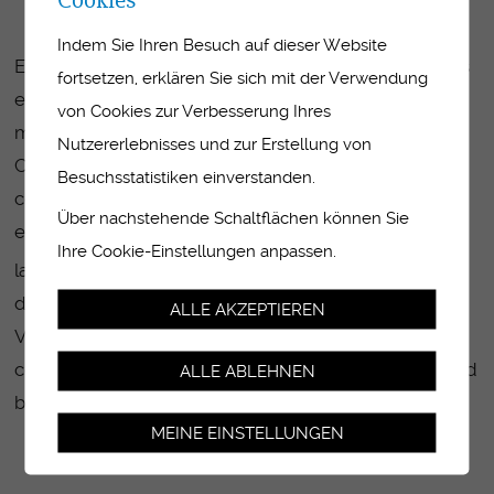
Indem Sie Ihren Besuch auf dieser Website
Etiam in tempus enim. Cum sociis natoque penatibus
fortsetzen, erklären Sie sich mit der Verwendung
et magnis dis parturient montes, nascetur ridiculus
von Cookies zur Verbesserung Ihres
mus. Nulla posuere gravida metus, vitae ultrices leo.
Nutzererlebnisses und zur Erstellung von
Class aptent taciti sociosqu ad litora torquent per
Besuchsstatistiken einverstanden.
conubia nostra, per inceptos himenaeos. Aliquam a
Über nachstehende Schaltflächen können Sie
eros a metus elementum elementum vel vel odio.
Ihre Cookie-Einstellungen anpassen.
laoreet. Integer vehicula bibendum orci, et dignissim
dolor mollis et. Nam gravida orci eget lacinia fringilla.
ALLE AKZEPTIEREN
Vivamus orci tellus, mollis id diam eget, cursus
convallis lacus. Curabitur commodo vestibulum nisl, id
ALLE ABLEHNEN
blandit enim
MEINE EINSTELLUNGEN