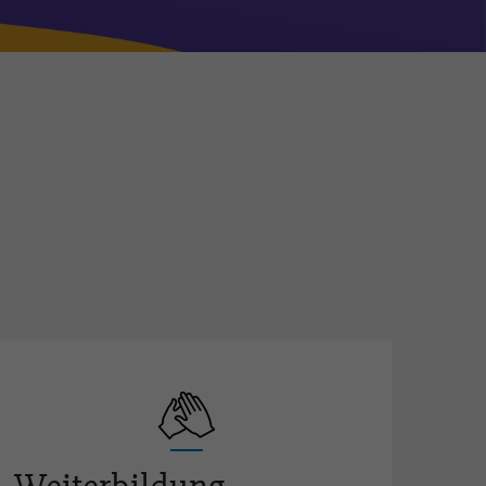
en in Lehrbetrieben (BB)
fehlungen
e-Erfahrungsgruppe für
ufsbildner-innen
ere Ausbildung und
tifizierte Weiterbildungen
terbildung FaGe (AFDASSC)
ents / Berufsförderung
eralversammlung
ivität für die Berufsförderung