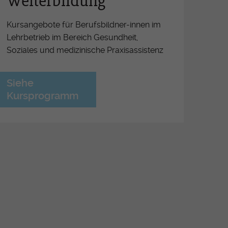
Weiterbildung
férence OrTra
ritiv Lehrabschluss
Kursangebote für Berufsbildner-innen im
Lehrbetrieb im Bereich Gesundheit,
ormationsveranstaltungen für
Soziales und medizinische Praxisassistenz
ufsbildner-Innen ESSG/OrTra
derung der Arbeitsplätze
Siehe
etzung der Pflegeinitiative
Kursprogramm