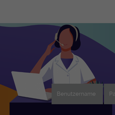
Berufliche Grundbildungen
Le
Be
Le
FaGe - Fachfrau/-mann
Gesundheit EFZ
Leh
Weiterbildung FaGe (AFDASSC)
AGS - Assistent-in Gesundheit und
Ler
Soziales EBA
ans
übe
FaBe - Fachfrau/-mann
Betreuung EFZ
Beg
MPA - Medizinische-r
Wei