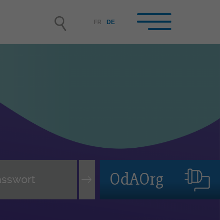
FR
DE
hrbetriebe /
rufsbildner-innen im
hrbetrieb
rbetrieb werden
nende auswählen und
tellen, Lehrvertrag
OdAOrg
rwachen
leitung der lernenden Person
terbildung der Berufsbildner-