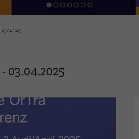
Praxisassistent-in EFZ
Inn
MPT -
Emp
Medizinprodukttechnologe/-In
EFZ
FaG
 03.04.2025
Ber
Höh
zer
-Pierre
Wei
 - 03.04.2025
hren
Mediathek
Ev
Jahresberichte
Gen
Presseartikel
Akt
heit und