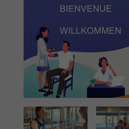
Soziales EBA
FaBe - Fachfrau/-mann
Betreuung EFZ
MPA - Medizinische-r
Praxisassistent-in EFZ
MPT -
Medizinprodukttechnolog
EFZ
Ausbildung auf Terti
FRESEdE - Kindererzieher
(nur Französisch)