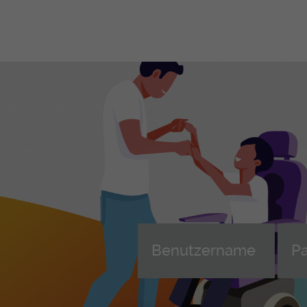
Berufliche Grundbildungen
Le
Be
Le
FaGe - Fachfrau/-mann
Gesundheit EFZ
Leh
Weiterbildung FaGe (AFDASSC)
AGS - Assistent-in Gesundheit und
Ler
Soziales EBA
ans
übe
FaBe - Fachfrau/-mann
Betreuung EFZ
Beg
MPA - Medizinische-r
Wei