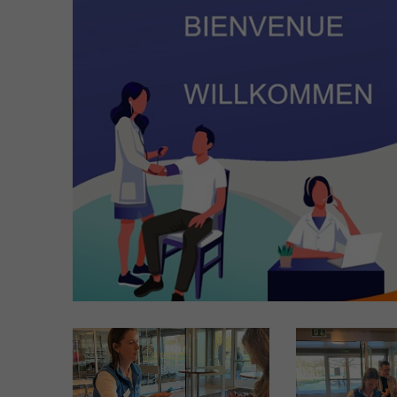
Soziales EBA
FaBe - Fachfrau/-mann
Betreuung EFZ
MPA - Medizinische-r
Praxisassistent-in EFZ
MPT -
Medizinprodukttechnolog
EFZ
Ausbildung auf Terti
FRESEdE - Kindererzieher
(nur Französisch)