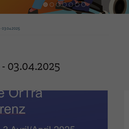
Praxisassistent-in EFZ
Inn
MPT -
Emp
Medizinprodukttechnologe/-In
EFZ
FaG
 03.04.2025
Ber
Höh
zer
-Pierre
Wei
 - 03.04.2025
hren
Mediathek
Ev
Jahresberichte
Gen
Presseartikel
Akt
heit und