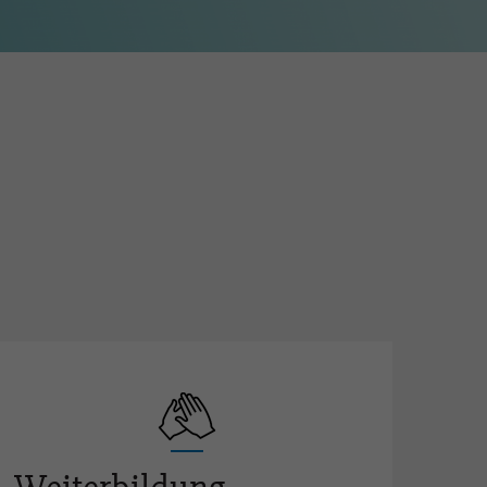
en in Lehrbetrieben (BB)
fehlungen
e-Erfahrungsgruppe für
ufsbildner-innen
ere Ausbildung und
tifizierte Weiterbildungen
terbildung FaGe (AFDASSC)
ents / Berufsförderung
eralversammlung
ivität für die Berufsförderung