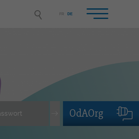
FR
DE
hrbetriebe /
rufsbildner-innen im
hrbetrieb
rbetrieb werden
nende auswählen und
tellen, Lehrvertrag
OdAOrg
rwachen
leitung der lernenden Person
terbildung der Berufsbildner-