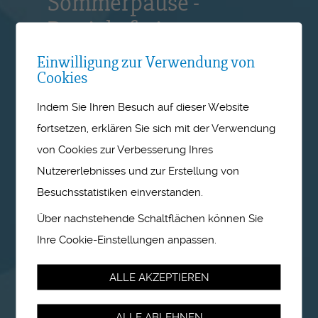
Sommerpause -
Betriebsferien vom 27.
Juli bis 14. August 2026
Einwilligung zur Verwendung von
Cookies
Die Geschäftsstelle bleibt vom 27.
Indem Sie Ihren Besuch auf dieser Website
Juli bis 14. August 2026
fortsetzen, erklären Sie sich mit der Verwendung
geschlossen. Wir freuen uns, Ihre
von Cookies zur Verbesserung Ihres
Anfragen ab den 17. August
wieder in Empfang zu nehmen
Nutzererlebnisses und zur Erstellung von
und wünschen Ihnen eine schöne
Besuchsstatistiken einverstanden.
Sommerzeit.
Über nachstehende Schaltflächen können Sie
Ihre Cookie-Einstellungen anpassen.
ALLE AKZEPTIEREN
ALLE ABLEHNEN