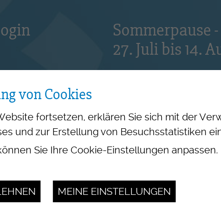
Login
Sommerpause - 
27. Juli bis 14. 
Die Geschäftsstelle blei
2026 geschlossen. Wir 
ung von Cookies
den 17. August wieder
wünschen Ihnen eine s
Website fortsetzen, erklären Sie sich mit der V
es und zur Erstellung von Besuchsstatistiken ei
önnen Sie Ihre Cookie-Einstellungen anpassen.
LEHNEN
MEINE EINSTELLUNGEN
bot
Zämä für D'Zuäk