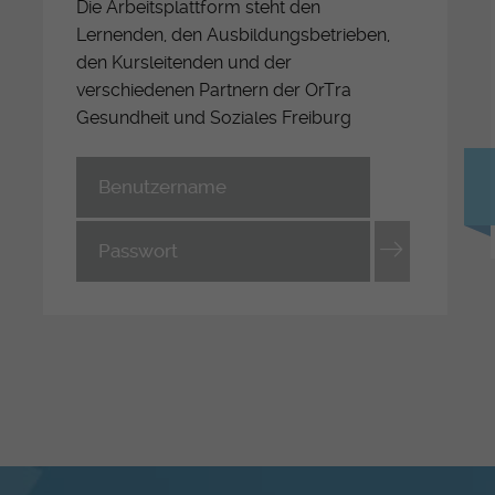
Die Arbeitsplattform steht den
Fotos - Videos
Con
Lernenden, den Ausbildungsbetrieben,
Flash-Info INFRI
Ape
den Kursleitenden und der
verschiedenen Partnern der OrTra
Links
Inf
Ber
Gesundheit und Soziales Freiburg
För
e/-In
Ums
ärstufe
-in HF