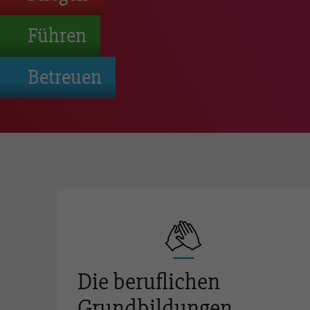
Die OrTra als Lehrbetrieb
Mitglieder
Führen
Ständige Kommissionen
Betreuen
OrTra Vertreter-innen
Partnerschaft
Campus Le Vivier Villaz-St
Kontakt
Qualifikationsverfa
FaGe - Fachfrau/-mann
Gesundheit EFZ
Die beruflichen
AGS - Assistent-in Gesund
Grundbildungen