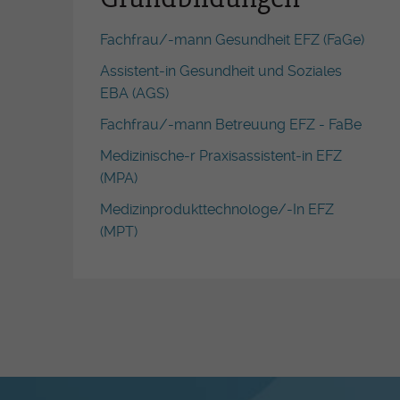
Soziales EBA
Fachfrau/-mann Gesundheit EFZ (FaGe)
FaBe - Fachfrau/-mann
Betreuung EFZ
Assistent-in Gesundheit und Soziales
MPA - Medizinische-r
EBA (AGS)
Praxisassistent-in EFZ
Fachfrau/-mann Betreuung EFZ - FaBe
MPT -
Medizinische-r Praxisassistent-in EFZ
Medizinprodukttechnolog
(MPA)
EFZ
Medizinprodukttechnologe/-In EFZ
(MPT)
Ausbildung auf Terti
FRESEdE - Kindererzieher
(nur Französisch)