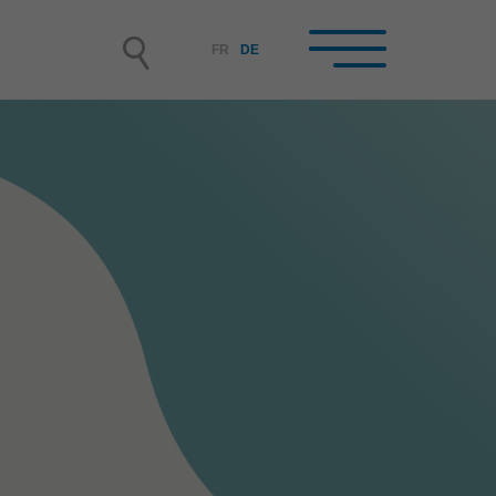
FR
DE
hrbetriebe /
rufsbildner-innen im
hrbetrieb
rbetrieb werden
nende auswählen und
tellen, Lehrvertrag
rwachen
leitung der lernenden Person
terbildung der Berufsbildner-