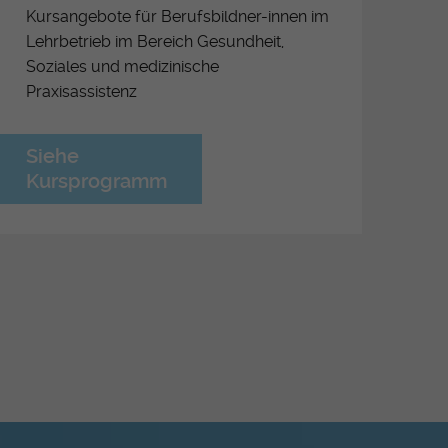
férence OrTra
Kursangebote für Berufsbildner-innen im
Lehrbetrieb im Bereich Gesundheit,
ritiv Lehrabschluss
Soziales und medizinische
ormationsveranstaltungen für
Praxisassistenz
ufsbildner-Innen ESSG/OrTra
derung der Arbeitsplätze
Siehe
Kursprogramm
etzung der Pflegeinitiative