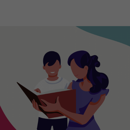
Berufliche Grundbildungen
Le
Be
Le
FaGe - Fachfrau/-mann
Gesundheit EFZ
Leh
Weiterbildung FaGe (AFDASSC)
AGS - Assistent-in Gesundheit und
Ler
Soziales EBA
ans
übe
FaBe - Fachfrau/-mann
Betreuung EFZ
Beg
MPA - Medizinische-r
Wei