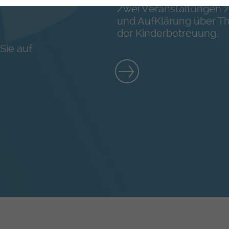
Zwei Veranstaltungen z
und AufKlärung über 
der Kinderbetreuung.
Sie auf