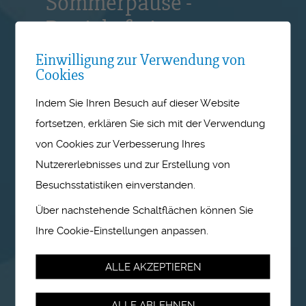
Sommerpause -
Betriebsferien vom 27.
Juli bis 14. August 2026
Einwilligung zur Verwendung von
Cookies
Die Geschäftsstelle bleibt vom 27.
Indem Sie Ihren Besuch auf dieser Website
Juli bis 14. August 2026
fortsetzen, erklären Sie sich mit der Verwendung
geschlossen. Wir freuen uns, Ihre
von Cookies zur Verbesserung Ihres
Anfragen ab den 17. August
wieder in Empfang zu nehmen
Nutzererlebnisses und zur Erstellung von
und wünschen Ihnen eine schöne
Besuchsstatistiken einverstanden.
Sommerzeit.
Über nachstehende Schaltflächen können Sie
Ihre Cookie-Einstellungen anpassen.
ALLE AKZEPTIEREN
ALLE ABLEHNEN