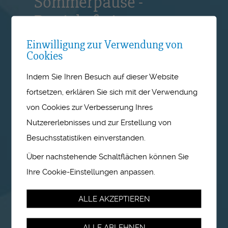
Sommerpause -
Betriebsferien vom 27.
Juli bis 14. August 2026
Einwilligung zur Verwendung von
Cookies
Die Geschäftsstelle bleibt vom 27.
Indem Sie Ihren Besuch auf dieser Website
Juli bis 14. August 2026
fortsetzen, erklären Sie sich mit der Verwendung
geschlossen. Wir freuen uns, Ihre
von Cookies zur Verbesserung Ihres
Anfragen ab den 17. August
wieder in Empfang zu nehmen
Nutzererlebnisses und zur Erstellung von
und wünschen Ihnen eine schöne
Besuchsstatistiken einverstanden.
Sommerzeit.
Über nachstehende Schaltflächen können Sie
Ihre Cookie-Einstellungen anpassen.
ALLE AKZEPTIEREN
ALLE ABLEHNEN