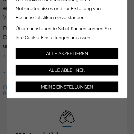
ernannt. Sie haben in dieser Funktion keine
Nutzererlebnisses und zur Erstellung von
Verbindung zur OrTra.
Besuchsstatistiken einverstanden.
Falls Sie interessiert sind, dem Gremium als
Über nachstehende Schaltflächen können Sie
Experte/Expertin beizutreten, finden Sie
Ihre Cookie-Einstellungen anpassen.
untenstehend die Dokumente zu diesem Thema:
ALLE AKZEPTIEREN
Obligatorische Kriterien für alle sich bewerbenden
Expert-inn-en
ALLE ABLEHNEN
Bewerbungsdossier
MEINE EINSTELLUNGEN
Erklärvideo von der EHB - wie wird man
Prüfungsexpert-in-e ?