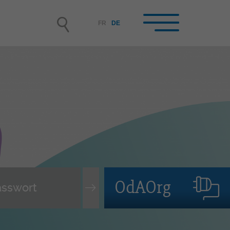
FR
DE
hrbetriebe /
rufsbildner-innen im
hrbetrieb
rbetrieb werden
nende auswählen und
tellen, Lehrvertrag
OdAOrg
rwachen
leitung der lernenden Person
terbildung der Berufsbildner-