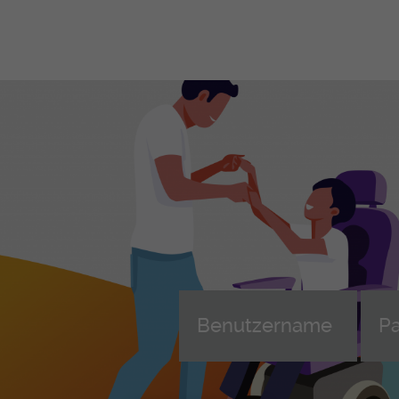
Berufliche Grundbildungen
Le
Be
Le
FaGe - Fachfrau/-mann
Gesundheit EFZ
Leh
Weiterbildung FaGe (AFDASSC)
AGS - Assistent-in Gesundheit und
Ler
Soziales EBA
ans
übe
FaBe - Fachfrau/-mann
Betreuung EFZ
Beg
MPA - Medizinische-r
Wei