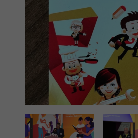
Soziales EBA
FaBe - Fachfrau/-mann
Betreuung EFZ
MPA - Medizinische-r
Praxisassistent-in EFZ
MPT -
Medizinprodukttechnolog
EFZ
Ausbildung auf Terti
FRESEdE - Kindererzieher
(nur Französisch)