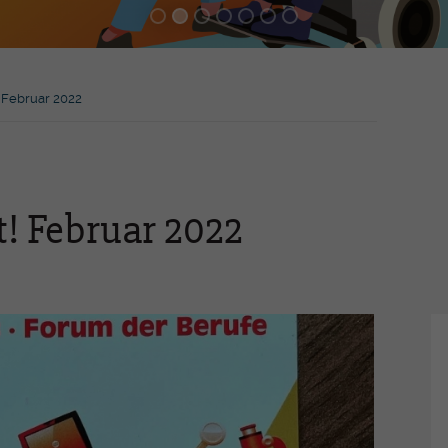
Praxisassistent-in EFZ
Inn
MPT -
Emp
Medizinprodukttechnologe/-In
EFZ
FaG
 Februar 2022
Ber
Höh
zer
-Pierre
Wei
t! Februar 2022
hren
Mediathek
Ev
Jahresberichte
Gen
Presseartikel
Akt
heit und