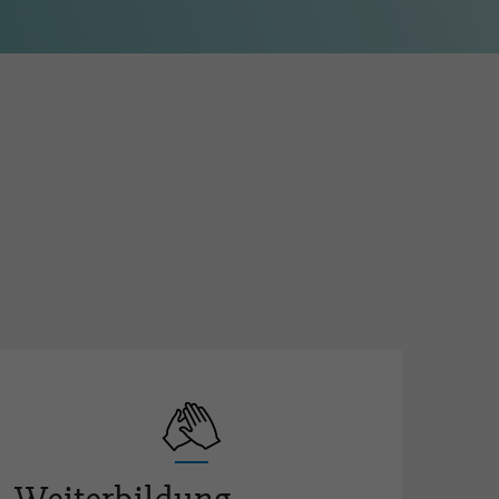
en in Lehrbetrieben (BB)
fehlungen
e-Erfahrungsgruppe für
ufsbildner-innen
ere Ausbildung und
tifizierte Weiterbildungen
terbildung FaGe (AFDASSC)
ents / Berufsförderung
eralversammlung
ivität für die Berufsförderung