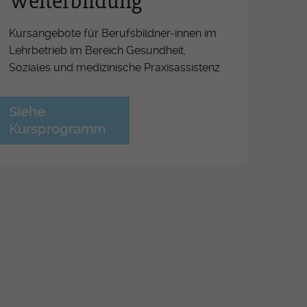
Weiterbildung
férence OrTra
ritiv Lehrabschluss
Kursangebote für Berufsbildner-innen im
Lehrbetrieb im Bereich Gesundheit,
ormationsveranstaltungen für
Soziales und medizinische Praxisassistenz
ufsbildner-Innen ESSG/OrTra
derung der Arbeitsplätze
Siehe
etzung der Pflegeinitiative
Kursprogramm