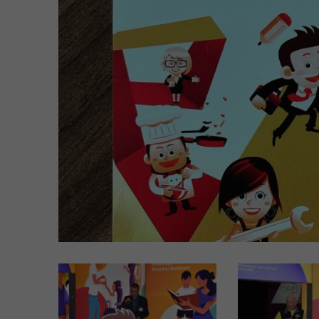
Soziales EBA
FaBe - Fachfrau/-mann
Betreuung EFZ
MPA - Medizinische-r
Praxisassistent-in EFZ
MPT -
Medizinprodukttechnolog
EFZ
Ausbildung auf Terti
FRESEdE - Kindererzieher
(nur Französisch)