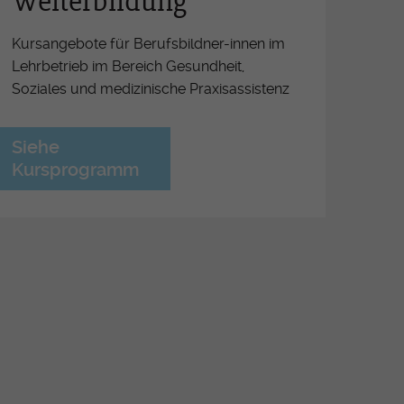
Weiterbildung
férence OrTra
ritiv Lehrabschluss
Kursangebote für Berufsbildner-innen im
Lehrbetrieb im Bereich Gesundheit,
ormationsveranstaltungen für
Soziales und medizinische Praxisassistenz
ufsbildner-Innen ESSG/OrTra
derung der Arbeitsplätze
Siehe
etzung der Pflegeinitiative
Kursprogramm