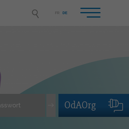
FR
DE
hrbetriebe /
rufsbildner-innen im
hrbetrieb
rbetrieb werden
nende auswählen und
tellen, Lehrvertrag
OdAOrg
rwachen
leitung der lernenden Person
terbildung der Berufsbildner-