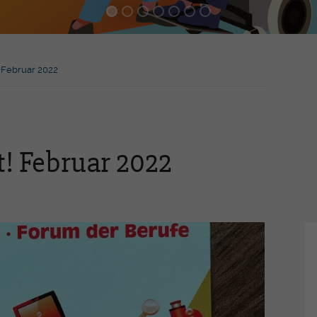
Praxisassistent-in EFZ
Inn
MPT -
Emp
Medizinprodukttechnologe/-In
EFZ
FaG
 Februar 2022
Ber
Höh
zer
-Pierre
Wei
t! Februar 2022
hren
Mediathek
Ev
Jahresberichte
Gen
Presseartikel
Akt
heit und