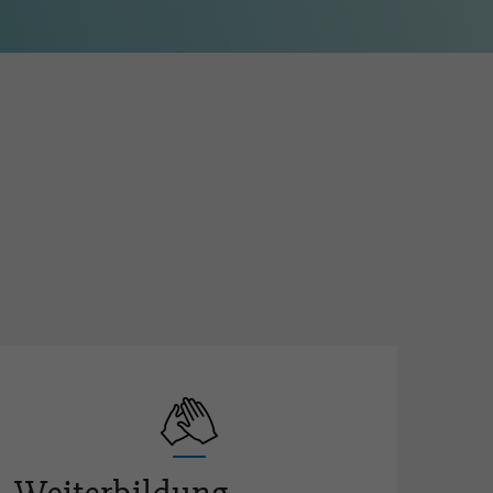
en in Lehrbetrieben (BB)
fehlungen
e-Erfahrungsgruppe für
ufsbildner-innen
ere Ausbildung und
tifizierte Weiterbildungen
terbildung FaGe (AFDASSC)
ents / Berufsförderung
eralversammlung
ivität für die Berufsförderung