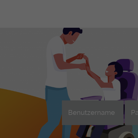
Berufliche Grundbildungen
Le
Be
Le
FaGe - Fachfrau/-mann
Gesundheit EFZ
Leh
Weiterbildung FaGe (AFDASSC)
AGS - Assistent-in Gesundheit und
Ler
Soziales EBA
ans
übe
FaBe - Fachfrau/-mann
Betreuung EFZ
Beg
MPA - Medizinische-r
Wei