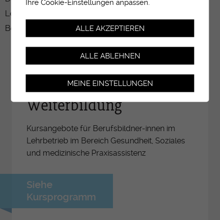
Ihre Cookie-Einstellungen anpassen.
Lernenden organisiert, die Koordination wird von der
Berufsfachschule übernommen.
ALLE AKZEPTIEREN
ALLE ABLEHNEN
MEINE EINSTELLUNGEN
Weiterbildung
Kursangebote für Berufsbildner-innen im
Lehrbetrieb im Bereich Gesundheit, Soziales
und medizinische Praxisassistenz
Siehe
Kursprogramm