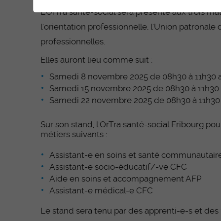
L'OrTra santé-social sera présente aux trois ma
l'orientation professionnelle, l'Union patronale
professionnelles.
Elles auront lieu comme suit :
Samedi 8 novembre 2025 de 08h30 à 11h30 a
Samedi 15 novembre 2025 de 08h30 à 11h30 a
Samedi 22 novembre 2025 de 08h30 à 11h30
Sur son stand, l'OrTra santé-social Fribourg po
métiers suivants :
Assistant-e en soins et santé communautai
Assistant-e socio-éducatif/-ve CFC
Aide en soins et accompagnement AFP
Assistant-e médical-e CFC
Le stand sera tenu par des apprenti-e-s et des 