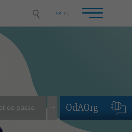
FR
DE
reprises formatrices /
rmateur/-trice-s en
treprise
enir entreprise formatrice
isir et engager un-e apprenti-
assurer le suivi du contrat
OdAOrg
pprentissage
vi des personnes en formation
mation continue des FEE