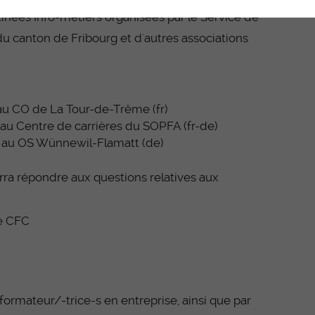
tinées Info-métiers organisées par le Service de
 du canton de Fribourg et d'autres associations
u CO de La Tour-de-Trême (fr)
u Centre de carrières du SOPFA (fr-de)
 au OS Wünnewil-Flamatt (de)
urra répondre aux questions relatives aux
re CFC
formateur/-trice-s en entreprise, ainsi que par