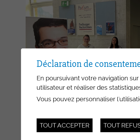
accompagnement AFP
ASE – Assistant-e socio-
éducatif/-ve CFC
AM – Assistant-e médical
TDM - Technologue en dis
médicaux CFC
Déclaration de consenteme
En poursuivant votre navigation sur 
utilisateur et réaliser des statistique
Formations tertiaire
Vous pouvez personnaliser l'utilisat
Educateur/-trice de l'enf
FRESEdE
TOUT ACCEPTER
TOUT REFU