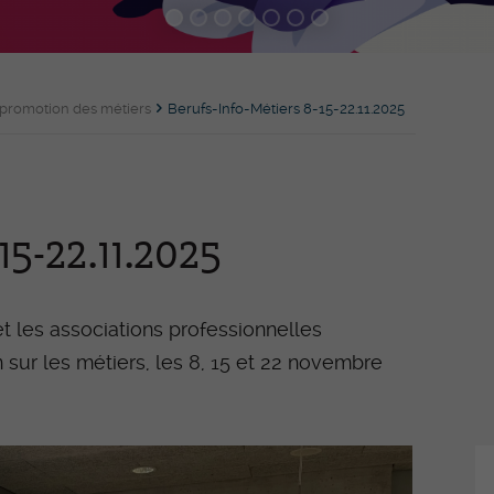
éducatif/-ve CFC
Re
AM – Assistant-e médical-e CFC
es
Gro
TDM - Technologue en dispositifs
pou
e promotion des métiers
Berufs-Info-Métiers 8-15-22.11.2025
nt-e-s
médicaux CFC
For
con
For
-Pierre
(AF
15-22.11.2025
et les associations professionnelles
ication
Médiathèque
Ma
Pr
n sur les métiers, les 8, 15 et 22 novembre
ns et
Rapports annuels
C
Ass
Revues de presse
Act