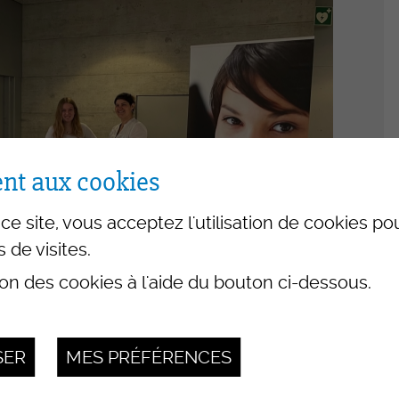
Photos – Vidéos
mét
Flash-Info INFRI
Con
Liens
Apé
-e CFC
Séa
positifs
OrT
Pro
nt aux cookies
Init
ce site, vous acceptez l'utilisation de cookies p
s de visites.
s
ion des cookies à l'aide du bouton ci-dessous.
ance ES -
SER
MES PRÉFÉRENCES