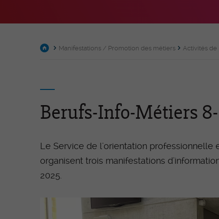
Membres
Commissions permanent
Manifestations / Promotion des métiers
Activités d
Délégué-e-s et représenta
OrTra
Partenariat
Campus Le Vivier Villaz-St
Berufs-Info-Métiers 8-
Contact
Le Service de l'orientation professionnelle 
Procédures de qualif
organisent trois manifestations d'informatio
2025.
ASSC – Assistant-e en soi
santé communautaire CF
ASA – Aide en soins et