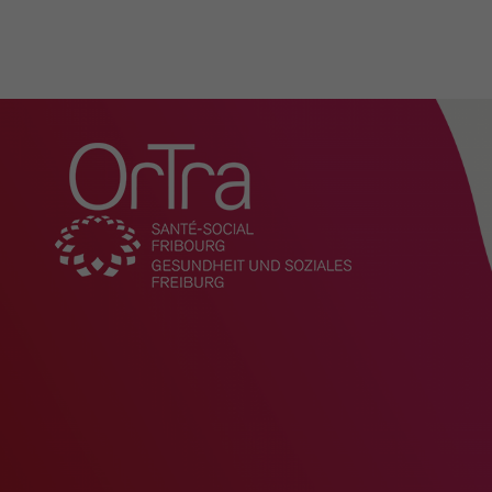
Organisation
Actualités
Présentation
Missions
Comité
Direction et administratio
L'OrTra entreprise formatr