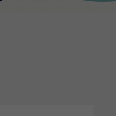
commandations
upe d'échange d'expériences
r FEE ASSC
mations supérieures et
tinues certifiantes
mation continue des ASSC
DASSC)
nifestations /
omotion des métiers
emblée générale
ivités de promotion des