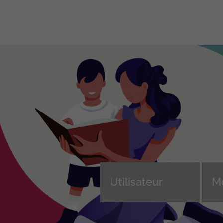
Formations
Ent
professionnelles initiales
Fo
en
ASSC – Assistant-e en soins et
santé communautaire CFC
Dev
Formation continue des ASSC
Cho
(AFDASSC)
e, 
d'a
ASA – Aide en soins et
n
accompagnement AFP
Sui
ice
ASE – Assistant-e socio-
For