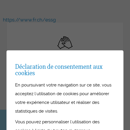
https://www.fr.ch/essg
La formation continue
Déclaration de consentement aux
cookies
Offre de cours pour les formatrices et
formateurs en entreprises dans les domaines
En poursuivant votre navigation sur ce site, vous
de la santé, du social et de l’assistance
acceptez l'utilisation de cookies pour améliorer
médicale.
votre expérience utilisateur et réaliser des
statistiques de visites.
Consultez le
Vous pouvez personnaliser l'utilisation des
programme