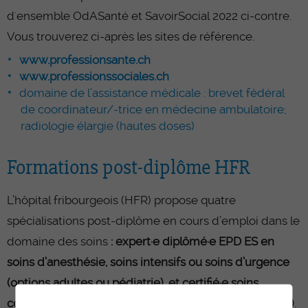
d'ensemble OdASanté et SavoirSocial 2022 ci-contre.
Vous trouverez ci-après les sites de référence.
www.professionsante.ch
www.professionssociales.ch
domaine de l’assistance médicale : brevet fédéral
de coordinateur/-trice en médecine ambulatoire;
radiologie élargie (hautes doses)
Formations post-diplôme HFR
L’hôpital fribourgeois (HFR) propose quatre
spécialisations post-diplôme en cours d’emploi dans le
domaine des soins
: expert·e diplômé·e EPD ES en
soins d’anesthésie, soins intensifs ou soins d’urgence
(options adultes ou pédiatrie), et certifié·e soins
continus (options intermediate care ou salle de réveil)
.