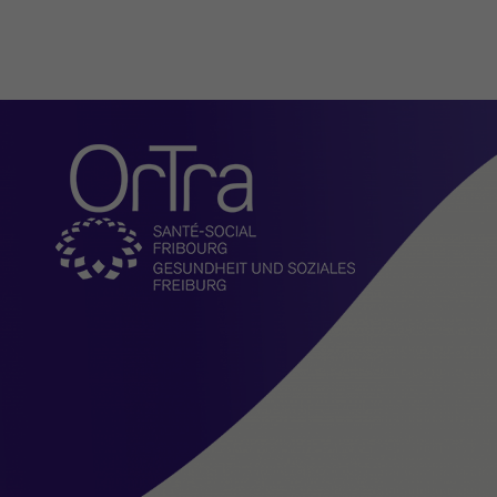
Organisation
Actualités
Présentation
Missions
Comité
Direction et administratio
L'OrTra entreprise formatr