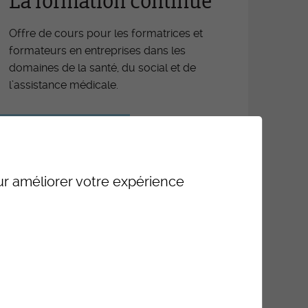
La formation continue
iers
Offre de cours pour les formatrices et
férence OrTra
formateurs en entreprises dans les
ritif de fin d'apprentissage
domaines de la santé, du social et de
l’assistance médicale.
nces d'information FEE ESSG-
ra
Consultez le
motion des places de travail
programme
iative soins infirmiers Fribourg
our améliorer votre expérience