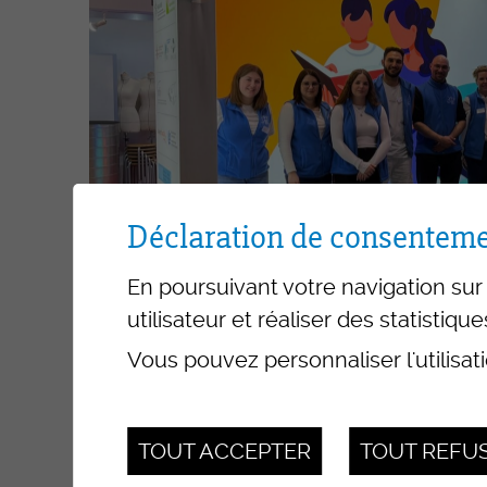
accompagnement AFP
ASE – Assistant-e socio-
éducatif/-ve CFC
AM – Assistant-e médical
TDM - Technologue en dis
médicaux CFC
Déclaration de consenteme
En poursuivant votre navigation sur 
utilisateur et réaliser des statistique
Formations tertiaire
Vous pouvez personnaliser l'utilisat
Educateur/-trice de l'enf
FRESEdE
TOUT ACCEPTER
TOUT REFU