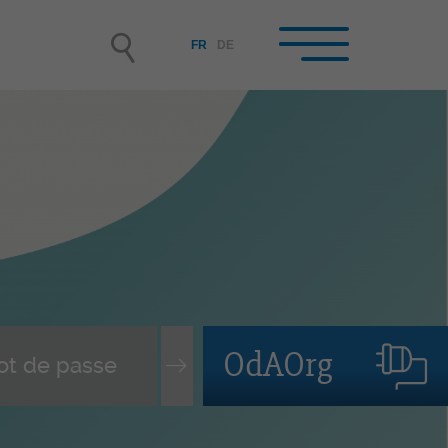
FR
DE
reprises formatrices /
rmateur/-trice-s en
treprise
enir entreprise formatrice
isir et engager un-e apprenti-
assurer le suivi du contrat
OdAOrg
pprentissage
vi des personnes en formation
mation continue des FEE