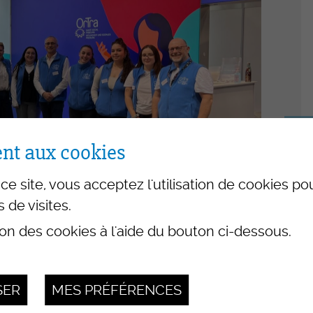
Photos – Vidéos
mét
Flash-Info INFRI
Con
Liens
Apé
-e CFC
Séa
positifs
OrT
Pro
nt aux cookies
Init
ce site, vous acceptez l'utilisation de cookies p
s de visites.
s
ion des cookies à l'aide du bouton ci-dessous.
ance ES -
SER
MES PRÉFÉRENCES