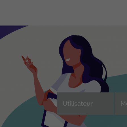
Formations
Ent
professionnelles initiales
Fo
en
ASSC – Assistant-e en soins et
santé communautaire CFC
Dev
Formation continue des ASSC
Cho
(AFDASSC)
e, 
d'a
ASA – Aide en soins et
n
accompagnement AFP
Sui
ice
ASE – Assistant-e socio-
For