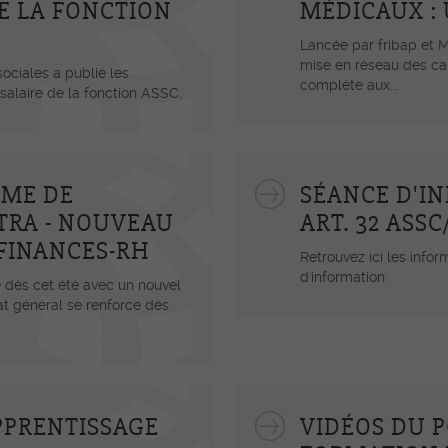
DE LA FONCTION
MÉDICAUX :
Lancée par fribap et 
mise en réseau des ca
sociales a publié les
complète aux...
salaire de la fonction ASSC.
ME DE
SÉANCE D'I
TRA - NOUVEAU
ART. 32 ASS
FINANCES-RH
Retrouvez ici les info
d'information
e dès cet été avec un nouvel
at général se renforce dès
PPRENTISSAGE
VIDÉOS DU P