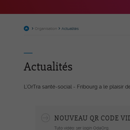
Membres
Commissions permanent
Organisation
Actualités
Délégué-e-s et représenta
OrTra
Partenariat
Campus Le Vivier Villaz-St
Actualités
Contact
L'OrTra santé-social - Fribourg a le plaisir 
Procédures de qualif
ASSC – Assistant-e en soi
santé communautaire CF
NOUVEAU QR CODE VI
ASA – Aide en soins et
Tuto vidéo: 1er login OdaOrg.