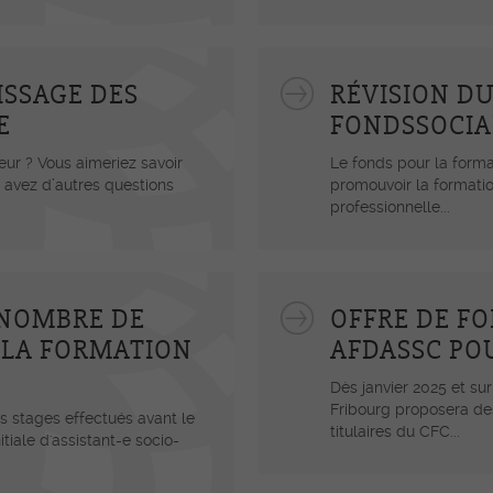
ISSAGE DES
RÉVISION D
E
FONDSSOCIAL
teur ? Vous aimeriez savoir
Le fonds pour la form
 avez d’autres questions
promouvoir la formation
professionnelle...
 NOMBRE DE
OFFRE DE F
 LA FORMATION
AFDASSC POU
Dès janvier 2025 et su
Fribourg proposera des
 stages effectués avant le
titulaires du CFC...
tiale d'assistant-e socio-