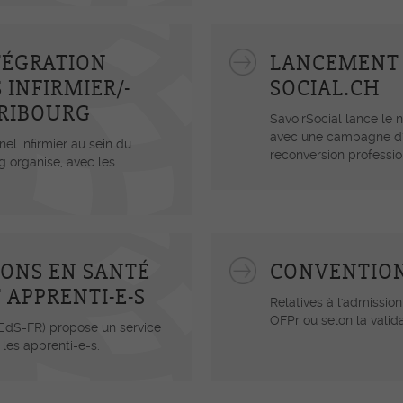
TÉGRATION
LANCEMENT 
 INFIRMIER/-
SOCIAL.CH
FRIBOURG
SavoirSocial lance le 
avec une campagne d'i
el infirmier au sein du
reconversion professio
g organise, avec les
IONS EN SANTÉ
CONVENTIONS
 APPRENTI-E-S
Relatives à l'admission
OFPr ou selon la valid
HEdS-FR) propose un service
 les apprenti-e-s.