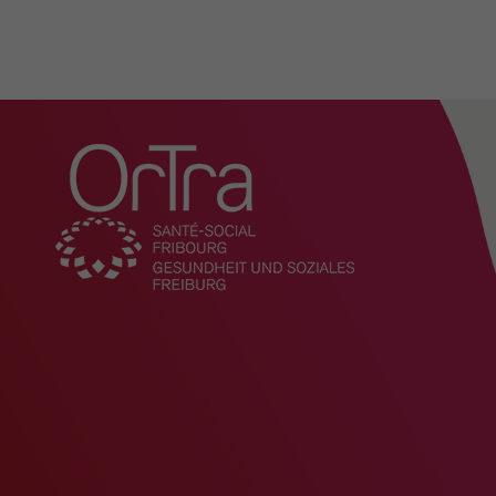
Organisation
Actualités
Présentation
Missions
Comité
Direction et administratio
L'OrTra entreprise formatr