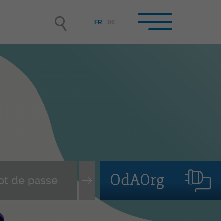
FR
DE
reprises formatrices /
rmateur/-trice-s en
treprise
enir entreprise formatrice
isir et engager un-e apprenti-
assurer le suivi du contrat
OdAOrg
pprentissage
vi des personnes en formation
mation continue des FEE