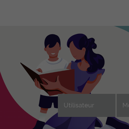
Formations
Ent
professionnelles initiales
Fo
en
ASSC – Assistant-e en soins et
santé communautaire CFC
Dev
Formation continue des ASSC
Cho
(AFDASSC)
e, 
d'a
ASA – Aide en soins et
n
accompagnement AFP
Sui
ice
ASE – Assistant-e socio-
For