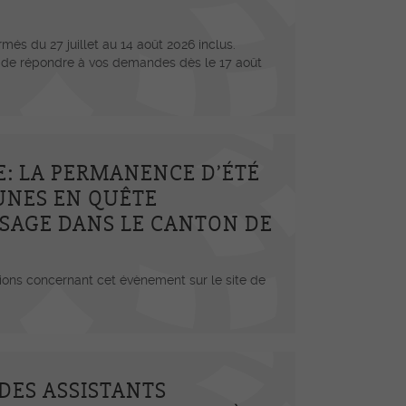
iers
més du 27 juillet au 14 août 2026 inclus.
férence OrTra
 de répondre à vos demandes dès le 17 août
ritif de fin d'apprentissage
nces d'information FEE ESSG-
ra
E: LA PERMANENCE D’ÉTÉ
motion des places de travail
UNES EN QUÊTE
iative soins infirmiers Fribourg
SSAGE DANS LE CANTON DE
ions concernant cet évènement sur le site de
DES ASSISTANTS