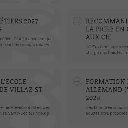
ÉTIERS 2027
RECOMMAND
G
LA PRISE EN
AUX CIE
métiers Start! a annoncé que
tion incontournable dédiée
L'OrTra émet une reco
charge des frais liés à
L'ÉCOLE
FORMATION 
E VILLAZ-ST-
ALLEMAND ("
2024
 les élèves ont offert des
Dès la rentrée 2024/2
OrTra Santé-Social Fribourg
adultes sera proposée 