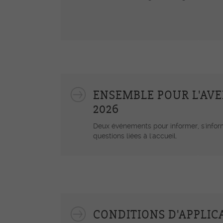
accompagnement AFP
ASE – Assistant-e socio-
éducatif/-ve CFC
AM – Assistant-e médical
TDM - Technologue en dis
médicaux CFC
ENSEMBLE POUR L'AVE
2026
Deux événements pour informer, s'inform
questions liées à l'accueil.
Formations tertiaire
Educateur/-trice de l'enf
FRESEdE
CONDITIONS D'APPLIC