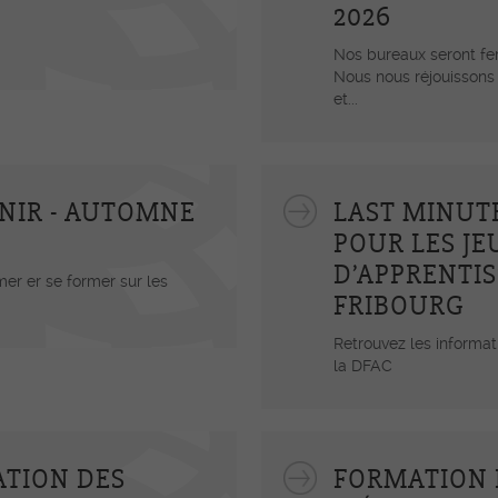
Photos – Vidéos
2026
mét
Flash-Info INFRI
Nos bureaux seront fer
Con
Nous nous réjouissons
Liens
et...
Apé
-e CFC
Séa
positifs
OrT
NIR - AUTOMNE
LAST MINUT
Pro
POUR LES JE
Init
D’APPRENTI
er er se former sur les
FRIBOURG
s
Retrouvez les informat
la DFAC
ance ES -
ATION DES
FORMATION 