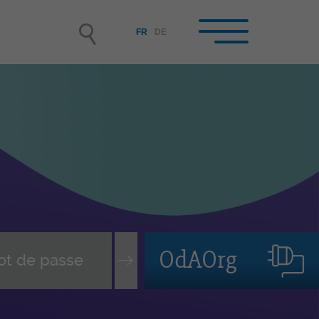
FR
DE
reprises formatrices /
rmateur/-trice-s en
treprise
enir entreprise formatrice
isir et engager un-e apprenti-
assurer le suivi du contrat
OdAOrg
pprentissage
vi des personnes en formation
mation continue des FEE