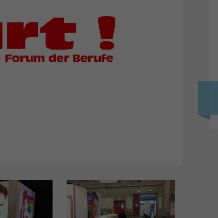
Photos – Vidéos
mét
Flash-Info INFRI
Con
Liens
Apé
-e CFC
Séa
positifs
OrT
Pro
Init
s
ance ES -