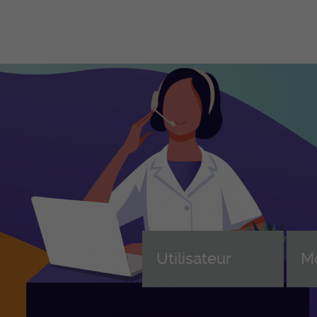
Formations
Ent
professionnelles initiales
Fo
en
ASSC – Assistant-e en soins et
santé communautaire CFC
Dev
Formation continue des ASSC
Cho
(AFDASSC)
e, 
d'a
ASA – Aide en soins et
n
accompagnement AFP
Sui
ice
ASE – Assistant-e socio-
For