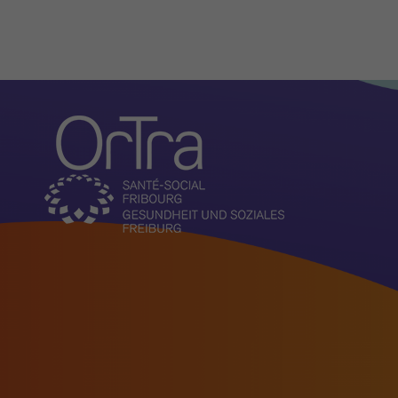
Organisation
Actualités
Présentation
Missions
Comité
Direction et administratio
L'OrTra entreprise formatr