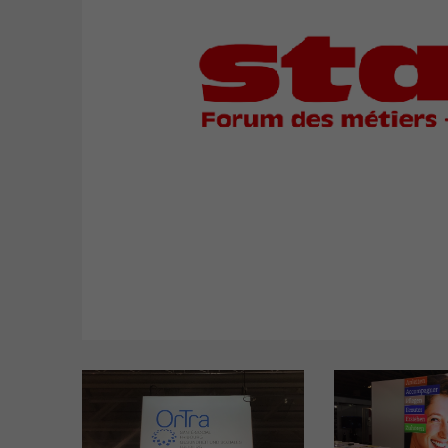
accompagnement AFP
ASE – Assistant-e socio-
éducatif/-ve CFC
AM – Assistant-e médical
TDM - Technologue en dis
médicaux CFC
Formations tertiaire
Educateur/-trice de l'enf
FRESEdE