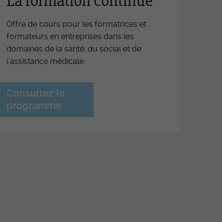
La formation continue
iers
Offre de cours pour les formatrices et
férence OrTra
formateurs en entreprises dans les
ritif de fin d'apprentissage
domaines de la santé, du social et de
l’assistance médicale.
nces d'information FEE ESSG-
ra
Consultez le
motion des places de travail
programme
iative soins infirmiers Fribourg