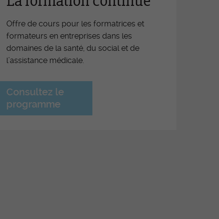
La formation continue
iers
Offre de cours pour les formatrices et
férence OrTra
formateurs en entreprises dans les
ritif de fin d'apprentissage
domaines de la santé, du social et de
l’assistance médicale.
nces d'information FEE ESSG-
ra
Consultez le
motion des places de travail
programme
iative soins infirmiers Fribourg