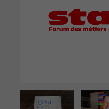
accompagnement AFP
ASE – Assistant-e socio-
éducatif/-ve CFC
AM – Assistant-e médical
TDM - Technologue en dis
médicaux CFC
Formations tertiaire
Educateur/-trice de l'enf
FRESEdE