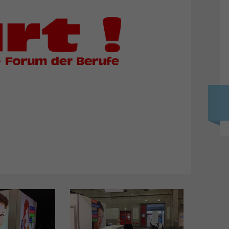
Photos – Vidéos
mét
Flash-Info INFRI
Con
Liens
Apé
-e CFC
Séa
positifs
OrT
Pro
Init
s
ance ES -