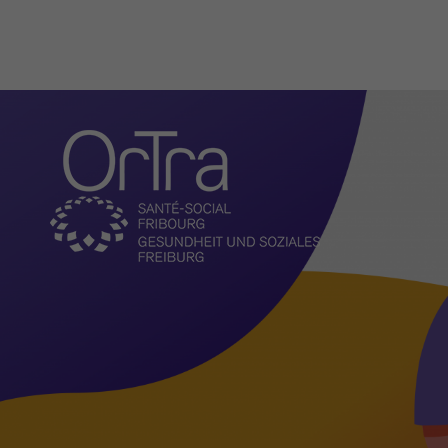
Organisation
Actualités
Présentation
Missions
Comité
Direction et administratio
L'OrTra entreprise formatr