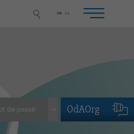
FR
DE
reprises formatrices /
rmateur/-trice-s en
treprise
enir entreprise formatrice
isir et engager un-e apprenti-
assurer le suivi du contrat
OdAOrg
pprentissage
vi des personnes en formation
mation continue des FEE