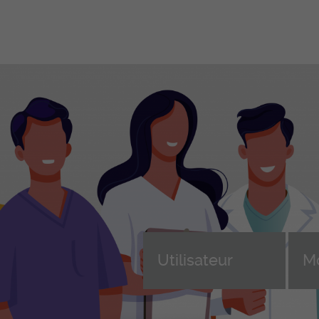
Formations
Ent
professionnelles initiales
Fo
en
ASSC – Assistant-e en soins et
santé communautaire CFC
Dev
Formation continue des ASSC
Cho
(AFDASSC)
e, 
d'a
ASA – Aide en soins et
n
accompagnement AFP
Sui
ice
ASE – Assistant-e socio-
For