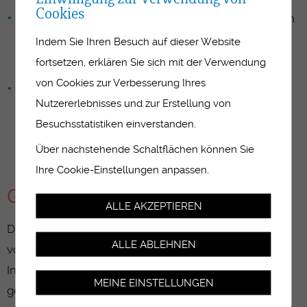
Cookies
Sie arbeiten gemäss den rechtlichen Vorgaben, den
Empfehlungen und den betrieblichen Standards in
Indem Sie Ihren Besuch auf dieser Website
den Bereichen Hygiene, Umweltschutz,
fortsetzen, erklären Sie sich mit der Verwendung
Arbeitssicherheit und Gesundheitsschutz.
von Cookies zur Verbesserung Ihres
Sie zeichnen sich aus durch eine hohe
Nutzererlebnisses und zur Erstellung von
Dienstleistungsorientierung wie auch durch
ausgeprägte Sozial- und Selbstkompetenzen wie
Besuchsstatistiken einverstanden.
Empathie, Selbstständigkeit, Verlässlichkeit und
Über nachstehende Schaltflächen können Sie
Konfliktfähigkeit.
Ihre Cookie-Einstellungen anpassen.
Gesetzliche Grundlagen
ALLE AKZEPTIEREN
Die Bildungsverordnung und der Bildungsplan, die
ALLE ABLEHNEN
vom Staatssekretariat für Bildung, Forschung und
Innovation (SBFI) erlassen werden, dienen als
MEINE EINSTELLUNGEN
gesetzliche Grundlagen für sämtliche berufliche