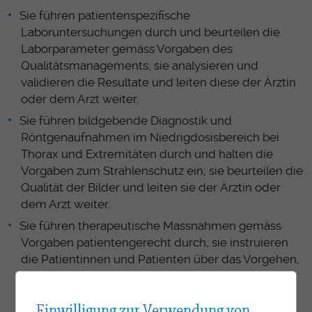
Sie führen patientenspezifische
Laboruntersuchungen durch und beurteilen die
Laborparameter gemäss Vorgaben des
Qualitätsmanagements; sie analysieren und
validieren die Resultate und leiten diese der Ärztin
oder dem Arzt weiter.
Sie führen bildgebende Diagnostik und
Röntgenaufnahmen im Niedrigdosisbereich bei
Thorax und Extremitäten durch und halten die
Vorgaben zum Strahlenschutz ein; sie beurteilen die
Qualität der Bilder und leiten sie der Ärztin oder
dem Arzt weiter.
Sie führen therapeutische Massnahmen gemäss
Vorgaben patientengerecht durch; sie instruieren
die Patientinnen und Patienten über das Vorgehen,
die weiteren Schritte zur Prävention und zur
Nachsorge wie auch über den
Einwilligung zur Verwendung von
Medikamentengebrauch.