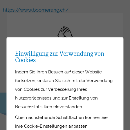
https://www.boomerang.ch/
Weiterbildung
Einwilligung zur Verwendung von
Cookies
Kursangebote für Berufsbildner-innen im
Indem Sie Ihren Besuch auf dieser Website
Lehrbetrieb im Bereich Gesundheit, Soziales
und medizinische Praxisassistenz
fortsetzen, erklären Sie sich mit der Verwendung
von Cookies zur Verbesserung Ihres
Nutzererlebnisses und zur Erstellung von
Siehe
Kursprogramm
Besuchsstatistiken einverstanden.
Über nachstehende Schaltflächen können Sie
Ihre Cookie-Einstellungen anpassen.