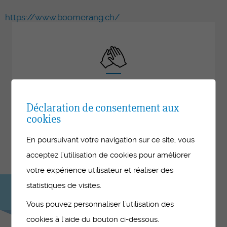
https://www.boomerang.ch/
La formation continue
Déclaration de consentement aux
Offre de cours pour les formatrices et
cookies
formateurs en entreprises dans les domaines
En poursuivant votre navigation sur ce site, vous
de la santé, du social et de l’assistance
médicale.
acceptez l'utilisation de cookies pour améliorer
votre expérience utilisateur et réaliser des
Consultez le
statistiques de visites.
programme
Vous pouvez personnaliser l'utilisation des
cookies à l'aide du bouton ci-dessous.