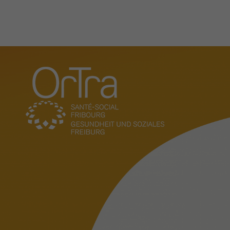
Organisation
Actualités
Présentation
Missions
Comité
Direction et administratio
L'OrTra entreprise formatr