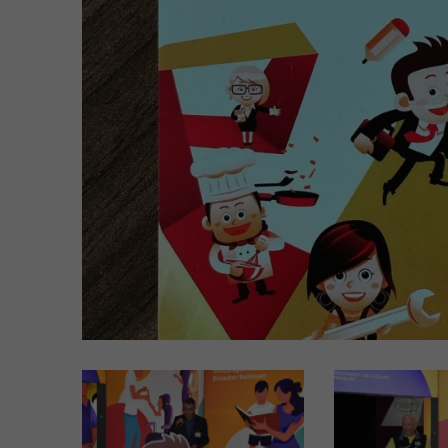
accompagnement AFP
ASE – Assistant-e socio-
éducatif/-ve CFC
AM – Assistant-e médical
TDM - Technologue en dis
médicaux CFC
Formations tertiaire
Educateur/-trice de l'enf
FRESEdE