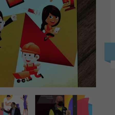
Photos – Vidéos
mét
Flash-Info INFRI
Con
Liens
Apé
-e CFC
Séa
positifs
OrT
Pro
Init
s
ance ES -