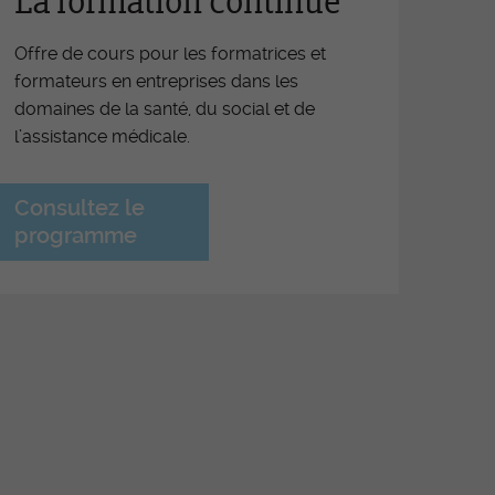
La formation continue
iers
Offre de cours pour les formatrices et
férence OrTra
formateurs en entreprises dans les
ritif de fin d'apprentissage
domaines de la santé, du social et de
l’assistance médicale.
nces d'information FEE ESSG-
ra
Consultez le
motion des places de travail
programme
iative soins infirmiers Fribourg