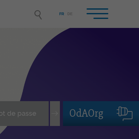
FR
DE
reprises formatrices /
rmateur/-trice-s en
treprise
enir entreprise formatrice
isir et engager un-e apprenti-
assurer le suivi du contrat
OdAOrg
pprentissage
vi des personnes en formation
mation continue des FEE