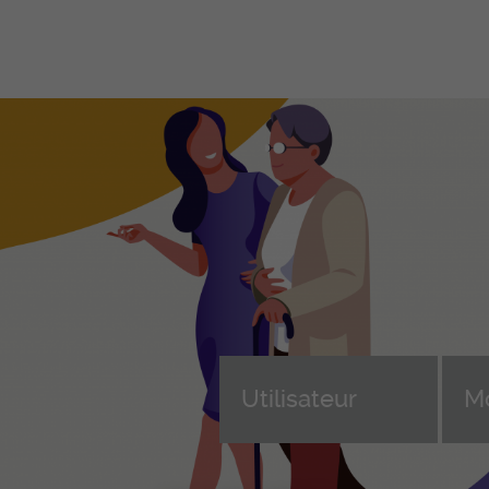
Formations
Ent
professionnelles initiales
Fo
en
ASSC – Assistant-e en soins et
santé communautaire CFC
Dev
Formation continue des ASSC
Cho
(AFDASSC)
e, 
d'a
ASA – Aide en soins et
n
accompagnement AFP
Sui
ice
ASE – Assistant-e socio-
For