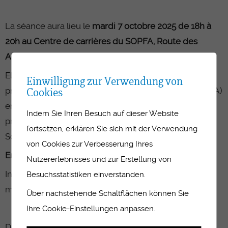
La séance aura lieu le
mardi 7 octobre 2025 de 18h à
20h au Centre de carrières du SOPFA, Route des
Arsenaux 41 à Fribourg, salle ARS0123.
Elle est organisée par le Service de l'orientation
Einwilligung zur Verwendung von
Cookies
professionnelle et de la formation des adultes (SOPFA)
en collaboration avec le Service de la formation
Indem Sie Ihren Besuch auf dieser Website
professionnelle (SFP), l'Ecole professionnelle Santé-
fortsetzen, erklären Sie sich mit der Verwendung
Social (ESSG) et l'OrTra santé-social Fribourg (OrTra).
von Cookies zur Verbesserung Ihres
Entrée libre - Ouvert à toutes/tous
Nutzererlebnisses und zur Erstellung von
Inscription souhaitée pour raisons d'organisation au
Besuchsstatistiken einverstanden.
moyen du formulaire en ligne ci-après :
Über nachstehende Schaltflächen können Sie
FORMULAIRE D'INSCRIPTION
Ihre Cookie-Einstellungen anpassen.
Délai d'inscription : de préférence jusqu'au
30