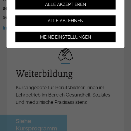
ALLE AKZEPTIEREN
septembre 2025
- toutefois les inscriptions tardives
seront aussi prises en compte !
ALLE ABLEHNEN
Informations sur toutes les voies de formation.
MEINE EINSTELLUNGEN
Weiterbildung
Kursangebote für Berufsbildner-innen im
Lehrbetrieb im Bereich Gesundheit, Soziales
und medizinische Praxisassistenz
Siehe
Kursprogramm