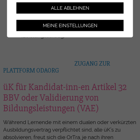
- direktes Feedback und per Post/E-Mail, Box
ALLE ABLEHNEN
für Verbesserungsvorschläge
- Erstellen der QualüK - der Qualitätskarte der
MEINE EINSTELLUNGEN
üK’s - für die kantonale Aufsichtsbehörde
(Leistungsauftrag)
ZUGANG ZUR
PLATTFORM ODAORG
üK für Kandidat-inn-en Artikel 32
BBV oder Validierung von
Bildungsleistungen (VAE)
Während Lernende mit einem dualen oder verkürzten
Ausbildungsvertrag verpflichtet sind, alle üK’s zu
absolvieren, freut sich die OrTra, je nach ihren