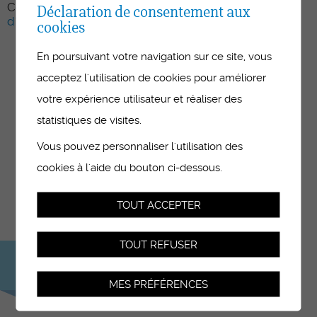
Confrontez votre choix de profession avec
le profil
Déclaration de consentement aux
d'exigences
d'autres métiers et votre propre profil.
cookies
En poursuivant votre navigation sur ce site, vous
acceptez l'utilisation de cookies pour améliorer
votre expérience utilisateur et réaliser des
La formation continue
statistiques de visites.
Vous pouvez personnaliser l'utilisation des
Offre de cours pour les formatrices et
cookies à l'aide du bouton ci-dessous.
formateurs en entreprises dans les domaines
de la santé, du social et de l’assistance
TOUT ACCEPTER
médicale.
TOUT REFUSER
Consultez le
programme
MES PRÉFÉRENCES